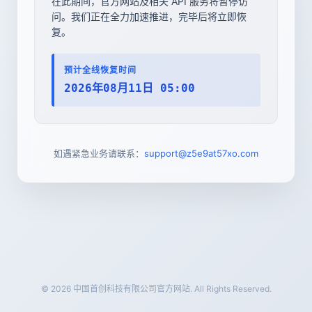
在此期间，官方网站及相关 API 服务将暂停访
问。我们正在全力加速推进，完毕后将立即恢
复。
预计全线恢复时间
2026年08月11日 05:00
如遇紧急业务请联系：
support@z5e9at57xo.com
© 2026 中国首创科技有限公司官方网站. All Rights Reserved.