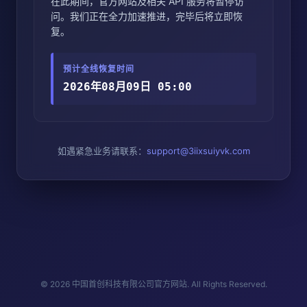
在此期间，官方网站及相关 API 服务将暂停访
问。我们正在全力加速推进，完毕后将立即恢
复。
预计全线恢复时间
2026年08月09日 05:00
如遇紧急业务请联系：
support@3iixsuiyvk.com
© 2026 中国首创科技有限公司官方网站. All Rights Reserved.