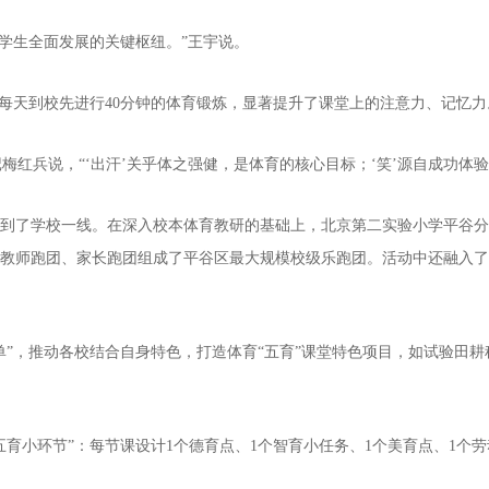
学生全面发展的关键枢纽。”王宇说。
天到校先进行40分钟的体育锻炼，显著提升了课堂上的注意力、记忆力
梅红兵说，“‘出汗’关乎体之强健，是体育的核心目标；‘笑’源自成功体
学校一线。在深入校本体育教研的基础上，北京第二实验小学平谷分校将
团、教师跑团、家长跑团组成了平谷区最大规模校级乐跑团。活动中还融入
，推动各校结合自身特色，打造体育“五育”课堂特色项目，如试验田耕
小环节”：每节课设计1个德育点、1个智育小任务、1个美育点、1个劳