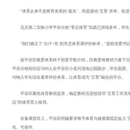
“体育从来不是教育体系的‘孤岛’，而是撬动‘五育’并举、促进
北京第二实验小学平谷分校“零点体育”实践已持续多年，学生每
“我们确立了‘出汗+笑’的常态体育课评价标准，”该校党委书记
据平谷区教委体美科干部姜宇航介绍，区教委将教研力量下沉到了
平谷分校组织近5000人在平谷区小龙河湿地公园跑步，学生跑
均纳入学生综合素养评价体系，让体育成为“五育”融合的平台。
平谷区聚焦体育教研提质，确定教研员进校指导“五育工作清单”
品”的体育育人格局。
在备课指导上，平谷区明确要求每节体育与健康课固定嵌入“五育
化、可操作。