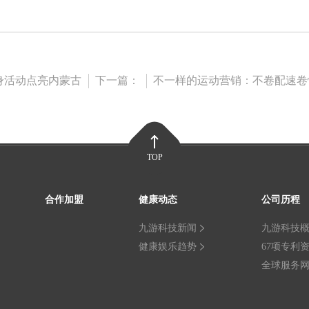
身活动点亮内蒙古
下一篇：
不一样的运动营销：不卷配速卷
TOP
合作加盟
健康动态
公司历程
九游科技新闻
九游科技
健康娱乐趋势
67项专利
全球服务