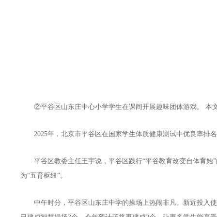
②平谷区山东庄中心小学学生在课间开展趣味团体游戏。 本文
2025年，北京市平谷区在国家学生体质健康测试中优良率排名
平谷区教委主任王宇说，平谷区践行“平谷教育改变自体育始”的理
为“五育枢纽”。
中午时分，平谷区山东庄中学的操场上热闹非凡。新近投入使用