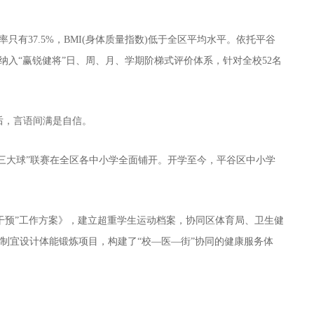
有37.5%，BMI(身体质量指数)低于全区平均水平。依托平谷
纳入“赢锐健将”日、周、月、学期阶梯式评价体系，针对全校52名
后，言语间满是自信。
、三大球”联赛在全区各中小学全面铺开。开学至今，平谷区中小学
干预”工作方案》，建立超重学生运动档案，协同区体育局、卫生健
制宜设计体能锻炼项目，构建了“校—医—街”协同的健康服务体