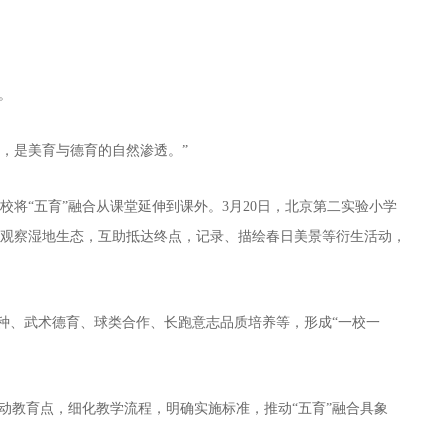
。
验，是美育与德育的自然渗透。”
“五育”融合从课堂延伸到课外。3月20日，北京第二实验小学
了观察湿地生态，互助抵达终点，记录、描绘春日美景等衍生活动，
种、武术德育、球类合作、长跑意志品质培养等，形成“一校一
动教育点，细化教学流程，明确实施标准，推动“五育”融合具象