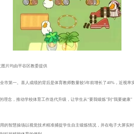
图片均由平谷区教委提供
全市第一。喜人成绩的背后是体育教师数量较5年前增长了40%，近视率
念，推动学校体育工作迭代升级，让学生从“要我锻炼”到“我要健康”，支
的智慧操场以视觉技术精准捕捉学生自主锻炼情况，并在电子大屏实时