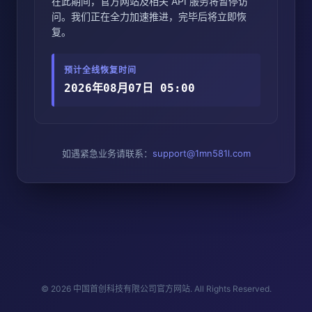
在此期间，官方网站及相关 API 服务将暂停访
问。我们正在全力加速推进，完毕后将立即恢
复。
预计全线恢复时间
2026年08月07日 05:00
如遇紧急业务请联系：
support@1mn581l.com
© 2026 中国首创科技有限公司官方网站. All Rights Reserved.