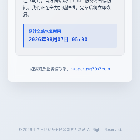
在此期间，官方网站及相关 API 服务将暂停访
问。我们正在全力加速推进，完毕后将立即恢
复。
预计全线恢复时间
2026年08月07日 05:00
如遇紧急业务请联系：
support@g79s7.com
© 2026 中国首创科技有限公司官方网站. All Rights Reserved.