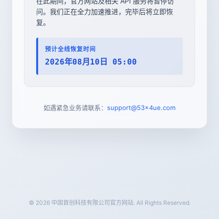
在此期间，官方网站及相关 API 服务将暂停访
问。我们正在全力加速推进，完毕后将立即恢
复。
预计全线恢复时间
2026年08月10日 05:00
如遇紧急业务请联系：
support@53x4ue.com
© 2026 中国首创科技有限公司官方网站. All Rights Reserved.